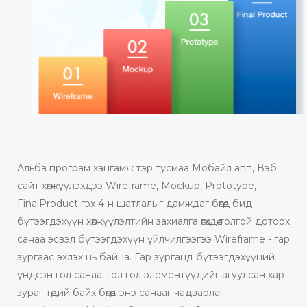
Альба програм хангамж тэр тусмаа Мобайл апп, Вэб
сайт хөгжүүлэхдээ Wireframe, Mockup, Prototype,
FinalProduct гэх 4-н шатлалыг дамждаг бөгөөд бид
бүтээгдэхүүн хөгжүүлэлтийн захиалга өгөхдөө толгой доторх
санаа эсвэл бүтээгдэхүүн үйлчилгээгээ Wireframe - гар
зургаас эхлэх нь байна. Гар зурганд бүтээгдэхүүний
үндсэн гол санаа, гол гол элементүүдийг агуулсан хар
зураг төдий байх бөгөөд энэ санааг чадварлаг