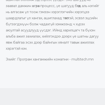
заавал дамжин өнгөрөх процесс, үе шатууд бөгөөд аль нэгийг
нь алгасаж үл тоож гэмээн хэрэглэгчийн хэрэгцээ
шаардлагыг үл хангах, ашиглахад төвөгтэй, эсвэл эцсийн
бүтээгдэхүүн болж чадахгүй хэмжээнд ч хүрэх
аюултай асуудлууд үүсдэг. Иймд харилцагч та бүхэн
альба ажил захиалах, хийлгэхдээ дээрх үе шатны дагуу
явж байгаа эсэх дээр байнгын хяналт тавьж ажиллах
хэрэгтэй юм.
Эхийг: Програм хангамжийн комапни - multitech.mn