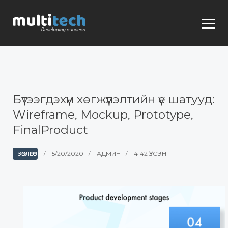
Бүтээгдэхүүн хөгжүүлэлтийн үе шатууд:
Wireframe, Mockup, Prototype,
FinalProduct
5/20/2020
АДМИН
4142 ҮЗСЭН
ЗӨВЛӨГӨӨ