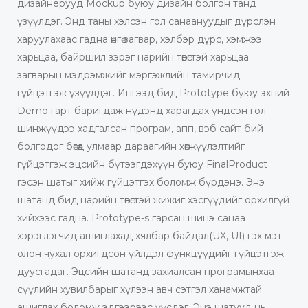
дизайнерууд Mockup буюу дизайн болгон танд
үзүүлдэг. Энд таны хэлсэн гол санаануудыг дүрслэн
харуулахаас гадна өнгө загвар, хэлбэр дүрс, хэмжээ
харьцаа, байршил зэрэг нарийн төвөгтэй харьцаа
загварын мэдрэмжийг мэргэжлийн тамирчид
гүйцэтгэж үзүүлдэг. Ингээд бид Prototype буюу эхний
Demo гарт баригдаж нүдэнд харагдах үндсэн гол
шинжүүдээ хадгалсан програм, апп, вэб сайт бий
болгодог бөгөөд улмаар дараагийн хөгжүүлэлтийг
гүйцэтгэж эцсийн бүтээгдэхүүн буюу FinalProduct
гэсэн шатыг хийж гүйцэтгэх боломж бүрдэнэ. Энэ
шатанд бид нарийн төвөгтэй жижиг хэсгүүдийг орхилгүй
хийхээс гадна. Prototype-s гарсан шинэ санаа
хэрэглэгчид ашиглахад хялбар байдал(UX, UI) гэх мэт
олон чухал орхигдсон үйлдэл функцүүдийг гүйцэтгэж
дуусгадаг. Эцсийн шатанд захиалсан програмынхаа
сүүлийн хувилбарыг хүлээн авч сэтгэл ханамжтай
ашиглах боломж эдгээрээс үүсдэг. Энэ шатууд нь