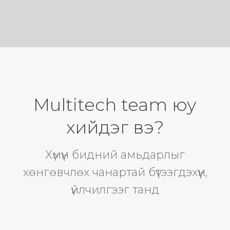
Multitech team юу
хийдэг вэ?
Хүмүүн бидний амьдарлыг
хөнгөвчлөх чанартай бүтээгдэхүүн,
үйлчилгээг танд