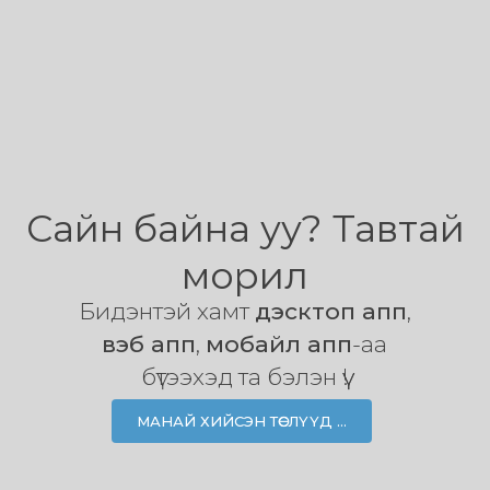
Сайн байна уу? Тавтай
морил
Бидэнтэй хамт
дэсктоп апп
,
вэб апп
,
мобайл апп
-аа
бүтээхэд та бэлэн үү!
МАНАЙ ХИЙСЭН ТӨСЛҮҮД ...