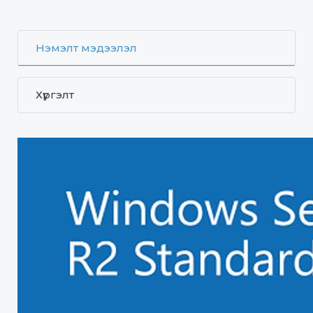
Нэмэлт мэдээлэл
Хүргэлт