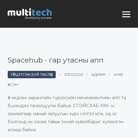
Spacehub - гар утасны апп
3/30/2022
АДМИН
4069
ГҮЙЦЭТГЭЖ БУЙ ТӨСЛҮҮД
ҮЗСЭН
Үл хөдлөх хөрөнгийн түрээсийн менежментийн апп та
бүхэндээ танилцуулж байна. СПЭЙСХАБ ХХК -н
захиалгаар манай залуусын зүрх сэтгэл өгж, эд эс
болгонд нь санаа тавьж эхний хувилбарыг хүлээлгэн
өгөөд байна.