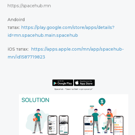
https://spacehub.mn
Andoird
татах:
https://play.google.com/store/apps/details?
id=mn.spacehub.main.spacehub
iOS татах:
https://apps.apple.com/mn/app/spacehub-
mn/id1587719823