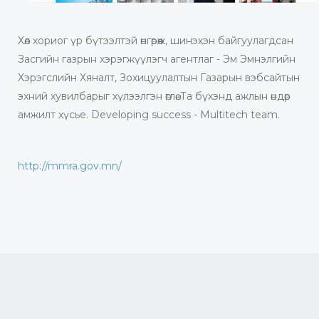
Хөл хориог үр бүтээлтэй өнгөрөөж, шинэхэн байгуулагдсан
Засгийн газрын хэрэгжүүлэгч агентлаг - Эм Эмнэлгийн
Хэрэгслийн Хяналт, Зохицуулалтын Газарын вэбсайтын
эхний хувилбарыг хүлээлгэн өглөө. Та бүхэнд ажлын өндөр
амжилт хүсье. Developing success - Multitech team.
http://mmra.gov.mn/