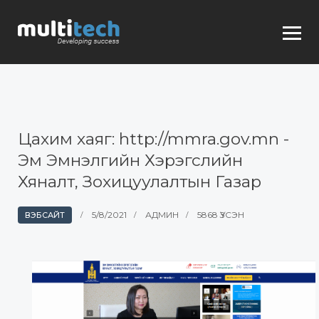
Цахим хаяг: http://mmra.gov.mn -
Эм Эмнэлгийн Хэрэгслийн
Хяналт, Зохицуулалтын Газар
5/8/2021
АДМИН
5868 ҮЗСЭН
ВЭБСАЙТ