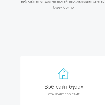
вэб сайтыг өндөр чанартайгаар, харилцан хамтар
бүтээх болно.
Вэб сайт бүтээх
СТАНДАРТ ВЭБ САЙТ