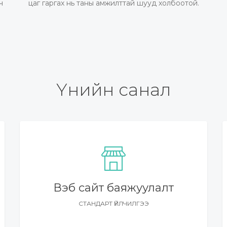
ч
цаг гаргах нь таны амжилттай шууд холбоотой.
Үнийн санал
Вэб сайт баяжуулалт
СТАНДАРТ ҮЙЛЧИЛГЭЭ