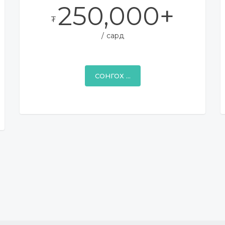
250,000+
₮
сард
СОНГОХ ...