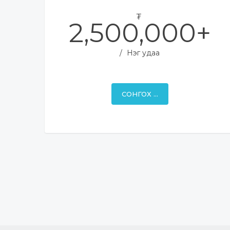
₮
2,500,000+
Нэг удаа
СОНГОХ ...