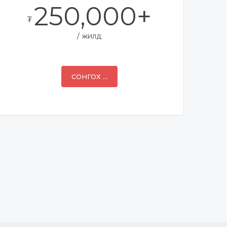
250,000+
₮
жилд
СОНГОХ ...