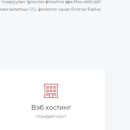
тохируулан түрээслэх үйлчилгээ үзүүлж.Мөн вэбсайт
хамгаалалтын
SSL
үйлчилгээ санал болгож байна.
Вэб хостинг
СТАНДАРТ ХОСТ