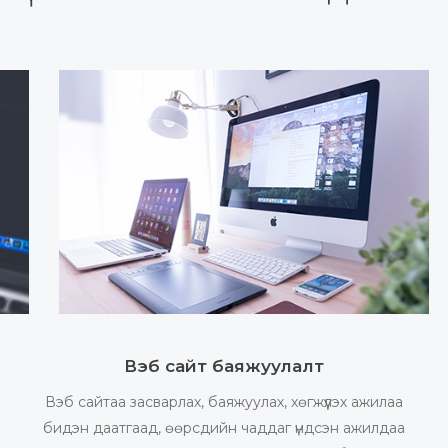
Вэб сайт баяжуулалт
Вэб сайтаа засварлах, баяжуулах, хөгжүүлэх ажилаа
бидэн даатгаад, өөрсдийн чаддаг үндсэн ажилдаа