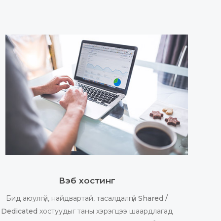
Вэб хостинг
Бид аюулгүй, найдвартай, тасалдалгүй
Shared /
Dedicated
хостуудыг таны хэрэгцээ шаардлагад