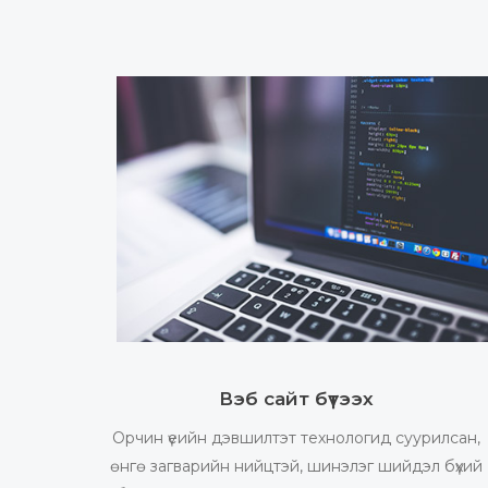
Вэб сайт бүтээх
Орчин үеийн дэвшилтэт технологид суурилсан,
өнгө загварийн нийцтэй, шинэлэг шийдэл бүхий