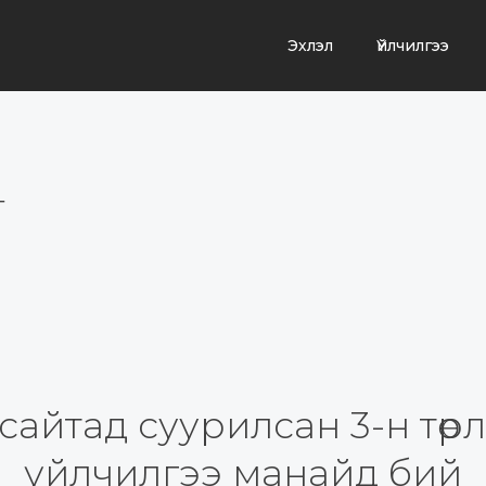
Эхлэл
Үйлчилгээ
т
сайтад суурилсан 3-н төр
үйлчилгээ манайд бий