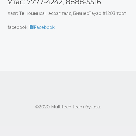
Утас: 7777-4242, 8888-5516
Хаяг: Төв номынсан эсрэг талд БизнесТауэр #1203 тоот
facebook:
Facebook
©2020 Multitech team бүтээв.